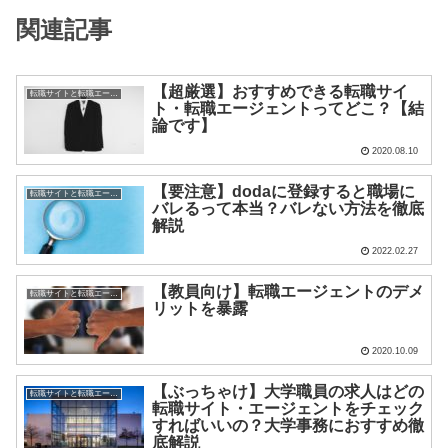
関連記事
【超厳選】おすすめできる転職サイ
転職サイトと転職エージェント
ト・転職エージェントってどこ？【結
論です】
2020.08.10
【要注意】dodaに登録すると職場に
転職サイトと転職エージェント
バレるって本当？バレない方法を徹底
解説
2022.02.27
【教員向け】転職エージェントのデメ
転職サイトと転職エージェント
リットを暴露
2020.10.09
【ぶっちゃけ】大学職員の求人はどの
転職サイトと転職エージェント
転職サイト・エージェントをチェック
すればいいの？大学事務におすすめ徹
底解説