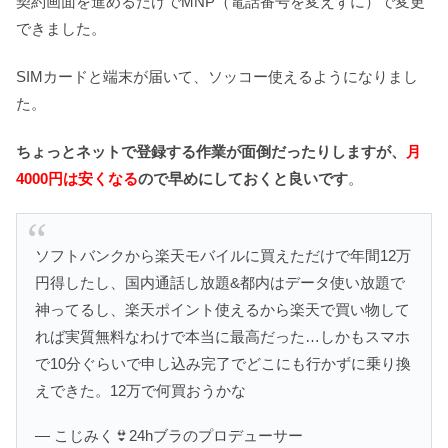
契約画面を進めるだけでMNP（電話番号を変えずに）で変更
できました。
SIMカードと端末が届いて、ソッコー使えるようになりまし
た。
ちょっとネットで登録する作業が面倒だったりしますが、
月
4000円は安くなる
ので早めにしておくと良いです
。
ソフトバンクから楽天モバイルに買えただけで年間12万
円得したし、国内通話し放題&都内はデータ使い放題で
神ってるし、楽天ポイント使えるから楽天で買い物して
れば実質無料なわけで本当に最高だった…しかもスマホ
で10分ぐらいで申し込み完了でどこにも行かずに乗り換
えできた。12万で何買おうかな
— こじみく👙24hブラのプロデューサー