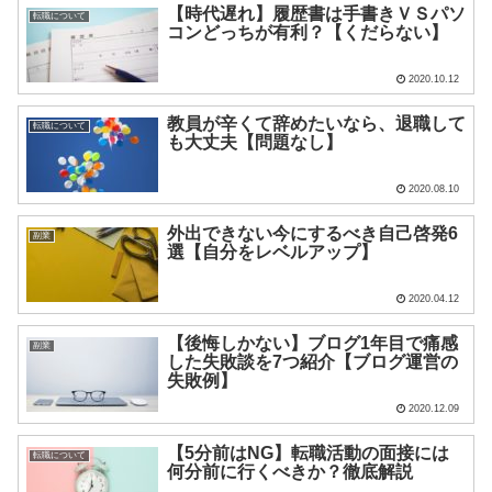
【時代遅れ】履歴書は手書きＶＳパソ
転職について
コンどっちが有利？【くだらない】
2020.10.12
教員が辛くて辞めたいなら、退職して
転職について
も大丈夫【問題なし】
2020.08.10
外出できない今にするべき自己啓発6
副業
選【自分をレベルアップ】
2020.04.12
【後悔しかない】ブログ1年目で痛感
副業
した失敗談を7つ紹介【ブログ運営の
失敗例】
2020.12.09
【5分前はNG】転職活動の面接には
転職について
何分前に行くべきか？徹底解説