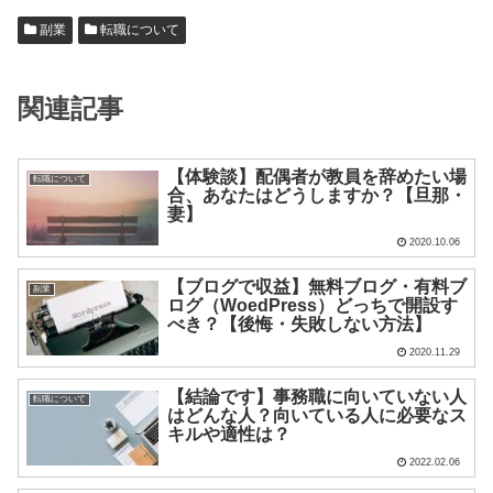
副業
転職について
関連記事
【体験談】配偶者が教員を辞めたい場
転職について
合、あなたはどうしますか？【旦那・
妻】
2020.10.06
【ブログで収益】無料ブログ・有料ブ
副業
ログ（WoedPress）どっちで開設す
べき？【後悔・失敗しない方法】
2020.11.29
【結論です】事務職に向いていない人
転職について
はどんな人？向いている人に必要なス
キルや適性は？
2022.02.06